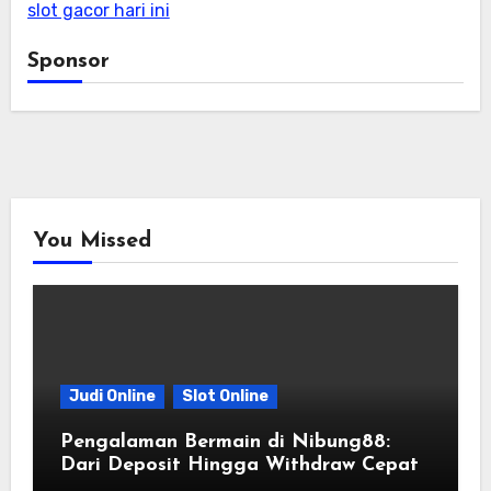
slot gacor hari ini
Sponsor
You Missed
Judi Online
Slot Online
Pengalaman Bermain di Nibung88:
Dari Deposit Hingga Withdraw Cepat