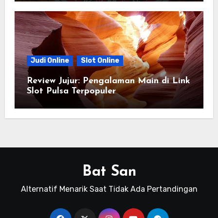
Judi Online
Slot Online
Review Jujur: Pengalaman Main di Link
Slot Pulsa Terpopuler
Bat San
Alternatif Menarik Saat Tidak Ada Pertandingan