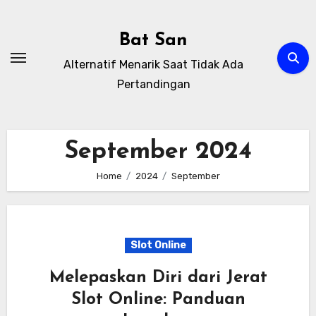
Skip
to
Bat San
content
Alternatif Menarik Saat Tidak Ada
Pertandingan
September 2024
Home
2024
September
Slot Online
Melepaskan Diri dari Jerat
Slot Online: Panduan