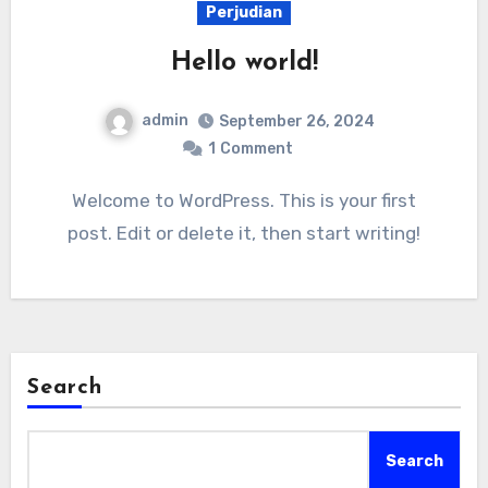
Perjudian
Hello world!
admin
September 26, 2024
1
Comment
Welcome to WordPress. This is your first
post. Edit or delete it, then start writing!
Search
Search