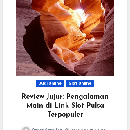
Judi Online
Slot Online
Review Jujur: Pengalaman
Main di Link Slot Pulsa
Terpopuler