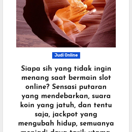
Judi Online
Siapa sih yang tidak ingin
menang saat bermain slot
online? Sensasi putaran
yang mendebarkan, suara
koin yang jatuh, dan tentu
saja, jackpot yang
mengubah hidup, semuanya