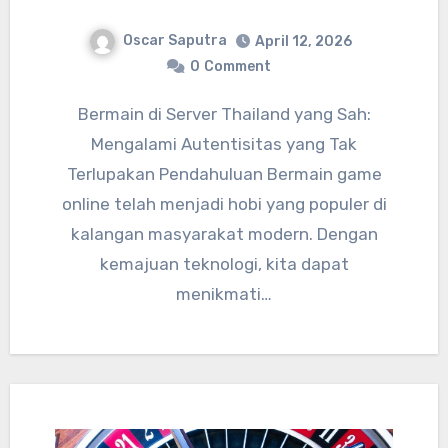
Oscar Saputra
April 12, 2026
0
Comment
Bermain di Server Thailand yang Sah:
Mengalami Autentisitas yang Tak
Terlupakan Pendahuluan Bermain game
online telah menjadi hobi yang populer di
kalangan masyarakat modern. Dengan
kemajuan teknologi, kita dapat
menikmati…