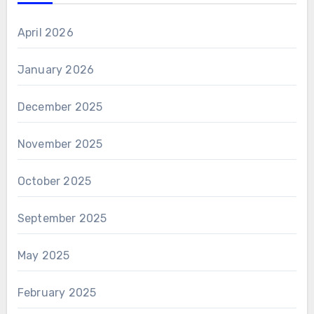
April 2026
January 2026
December 2025
November 2025
October 2025
September 2025
May 2025
February 2025