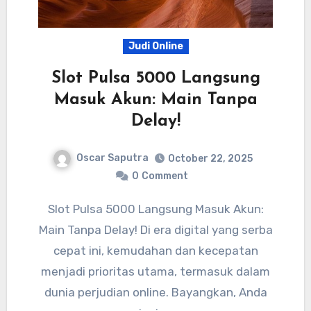
Judi Online
Slot Pulsa 5000 Langsung
Masuk Akun: Main Tanpa
Delay!
Oscar Saputra
October 22, 2025
0
Comment
Slot Pulsa 5000 Langsung Masuk Akun:
Main Tanpa Delay! Di era digital yang serba
cepat ini, kemudahan dan kecepatan
menjadi prioritas utama, termasuk dalam
dunia perjudian online. Bayangkan, Anda