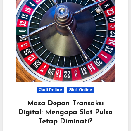
Judi Online
Slot Online
Masa Depan Transaksi
Digital: Mengapa Slot Pulsa
Tetap Diminati?