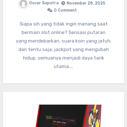
Oscar Saputra
November 28, 2025
0
Comment
Siapa sih yang tidak ingin menang saat
bermain slot online? Sensasi putaran
yang mendebarkan, suara koin yang jatuh,
dan tentu saja, jackpot yang mengubah
hidup, semuanya menjadi daya tarik
utama.…