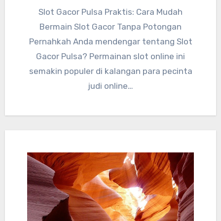
Slot Gacor Pulsa Praktis: Cara Mudah
Bermain Slot Gacor Tanpa Potongan
Pernahkah Anda mendengar tentang Slot
Gacor Pulsa? Permainan slot online ini
semakin populer di kalangan para pecinta
judi online…