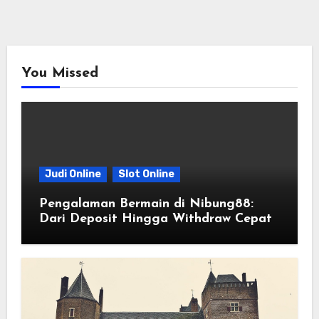
You Missed
Judi Online
Slot Online
Pengalaman Bermain di Nibung88:
Dari Deposit Hingga Withdraw Cepat