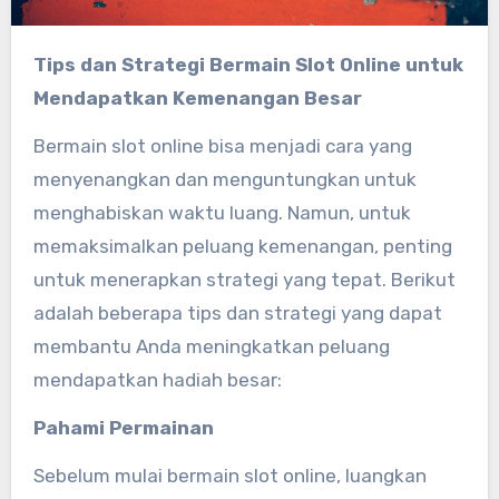
Tips dan Strategi Bermain Slot Online untuk
Mendapatkan Kemenangan Besar
Bermain slot online bisa menjadi cara yang
menyenangkan dan menguntungkan untuk
menghabiskan waktu luang. Namun, untuk
memaksimalkan peluang kemenangan, penting
untuk menerapkan strategi yang tepat. Berikut
adalah beberapa tips dan strategi yang dapat
membantu Anda meningkatkan peluang
mendapatkan hadiah besar:
Pahami Permainan
Sebelum mulai bermain slot online, luangkan