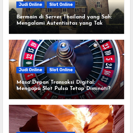
Judi Online
Slot Online
Bermain di Server Thailand yang Sah:
Mengalami Autentisitas yang Tak
Terlupakan
Judi Online
Slot Online
Masa Depan Transaksi Digital:
Mengapa Slot Pulsa Tetap Diminati?