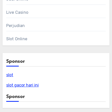
Live Casino
Perjudian
Slot Online
Sponsor
slot
slot gacor hari ini
Sponsor