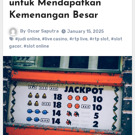
untuk Mendapatkan
Kemenangan Besar
By
Oscar Saputra
January 15, 2025
#judi online
,
#live casino
,
#rtp live
,
#rtp slot
,
#slot
gacor
,
#slot online